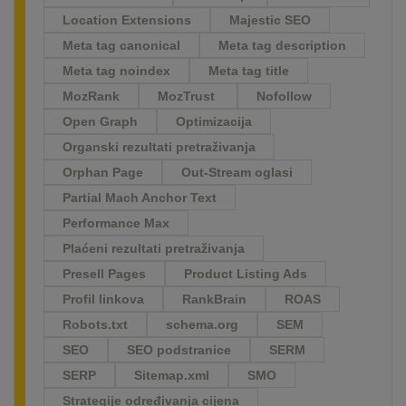
Location Extensions
Majestic SEO
Meta tag canonical
Meta tag description
Meta tag noindex
Meta tag title
MozRank
MozTrust
Nofollow
Open Graph
Optimizacija
Organski rezultati pretraživanja
Orphan Page
Out-Stream oglasi
Partial Mach Anchor Text
Performance Max
Plaćeni rezultati pretraživanja
Presell Pages
Product Listing Ads
Profil linkova
RankBrain
ROAS
Robots.txt
schema.org
SEM
SEO
SEO podstranice
SERM
SERP
Sitemap.xml
SMO
Strategije određivanja cijena