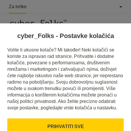
Za tvrtke
cyber_Folks - Postavke kolačića
Što je CPC?
Volite li ukusne kolače? Mi također! Neki kolačići se
koriste za ispravan rad stranice. Prihvatite i dodatne
Pročitajte što je to
CPC
u našem rječniku.
kolačiće, povezane s performansama, društvenim
Pomoći će vam da bolje razumijete o čemu se točno radi
mrežama i marketingom i zahvaljujući njima, doživjet
CPC
i koje je značenje u svakodnevnoj upotrebi.
ćete najbolje iskustvo naše web stranice, jer neprestano
radimo na poboljšanju. Svoju dobrovoljnu suglasnost
možete u svakom trenutku povući ili promijeniti. Više
informacija o korištenim kolačićima možete pronaći u
našoj politici privatnosti. Ako želite precizno odabrati
svoje postavke, pogledajte vrste kolačića u nastavku.
PRIHVATITI SVE