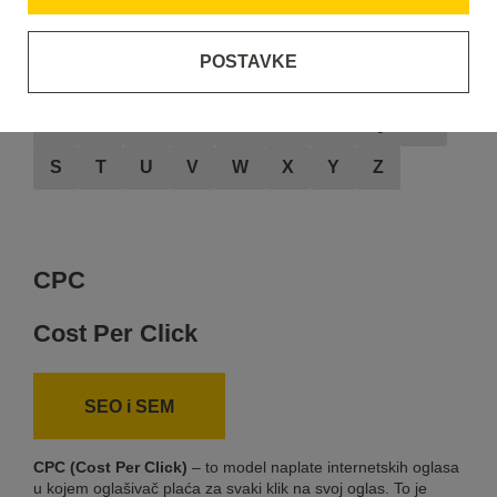
POSTAVKE
A
B
C
D
E
F
G
H
I
J
K
L
M
N
O
P
Q
R
S
T
U
V
W
X
Y
Z
CPC
Cost Per Click
SEO i SEM
CPC (Cost Per Click)
– to model naplate internetskih oglasa
u kojem oglašivač plaća za svaki klik na svoj oglas. To je