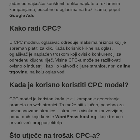
jedan od najčešće korištenih oblika naplate u reklamnim
kampanjama, posebno u oglasima na tražilicama, poput
Google Ads
.
Kako radi CPC?
U CPC modelu, oglašivač određuje maksimalni iznos koji je
spreman platiti za klik. Kada korisnik klikne na oglas,
oglašivač je naplaćen troškom koji ovisi o konkurenciji za
određenu ključnu riječ. Visina CPC-a može se razlikovati
ovisno o industriji, kao i o kakvoći ciljane stranice, npr.
online
trgovine
, na koju oglas vodi.
Kada je korisno koristiti CPC model?
CPC model je koristan kada je cilj kampanje generiranje
prometa na web stranici. To može biti ključno, posebno za
novoosnovane stranice ili stranice s visokom konverzijom,
poput onih koje koriste
WordPress hosting
i koje trebaju
privući veći broj posjetitelja.
Što utječe na trošak CPC-a?