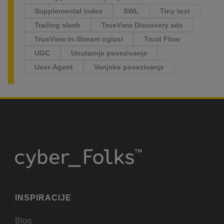
Supplemental index
SWL
Tiny text
Trailing slash
TrueView Discovery ads
TrueView in-Stream oglasi
Trust Flow
UGC
Unutarnje povezivanje
User-Agent
Vanjsko povezivanje
INSPIRACIJE
Blog