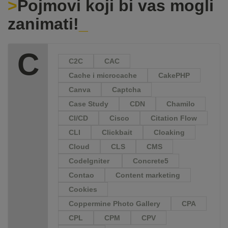
Pojmovi koji bi vas mogli
zanimati!
C
C2C
CAC
Cache i microcache
CakePHP
Canva
Captcha
Case Study
CDN
Chamilo
CI/CD
Cisco
Citation Flow
CLI
Clickbait
Cloaking
Cloud
CLS
CMS
CodeIgniter
Concrete5
Contao
Content marketing
Cookies
Coppermine Photo Gallery
CPA
CPL
CPM
CPV