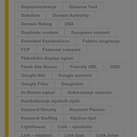
Depozicioniranje
Disavow Tool
Dofollow
Domain Authority
Domain Rating
DSA
Duplicate content
Evergreen content
Extended Explanations
Faktori rangiranja
FCP
Featured snippets
Fleksibilni display oglasi
Fresh Site Bonus
Friendly URL
GDN
Google Ads
Google asistent
Google Filter
Googlebot
In-Stream oglasi
Indeksiranje stranice
Kanibalizacija ključnih riječi
Keyword Density
Keyword Planner
Keyword Stuffing
Ključna riječ
Lighthouse
Link – apsolutni
Link – relativni
Link Gap
Link Juice