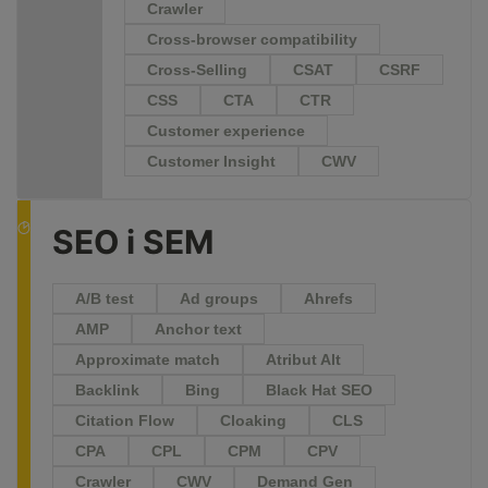
Crawler
Cross-browser compatibility
Cross-Selling
CSAT
CSRF
CSS
CTA
CTR
Customer experience
Customer Insight
CWV
SEO i SEM
A/B test
Ad groups
Ahrefs
AMP
Anchor text
Approximate match
Atribut Alt
Backlink
Bing
Black Hat SEO
Citation Flow
Cloaking
CLS
CPA
CPL
CPM
CPV
Crawler
CWV
Demand Gen