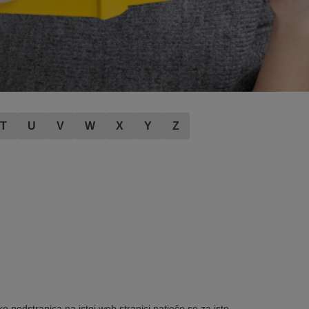
T
U
V
W
X
Y
Z
o podstranica na istoj web stranici natječe se za iste