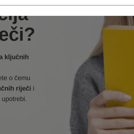
cija
ječi?
a ključnih
ete o čemu
čnih riječi
i
 upotrebi.