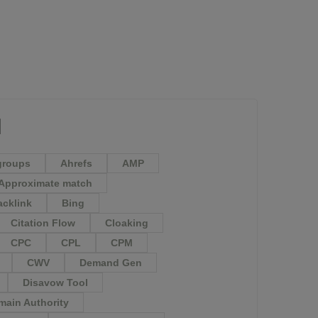
M
groups
Ahrefs
AMP
Approximate match
acklink
Bing
Citation Flow
Cloaking
CPC
CPL
CPM
CWV
Demand Gen
Disavow Tool
ain Authority