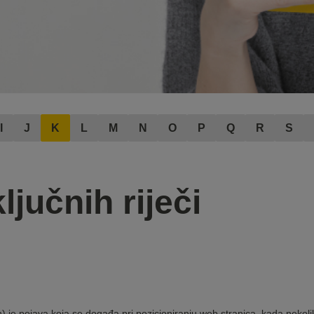
I
J
K
L
M
N
O
P
Q
R
S
ljučnih riječi
 je pojava koja se događa pri pozicioniranju web stranica, kada nekolik