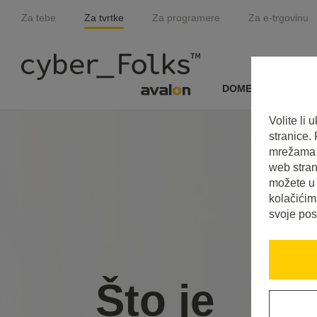
Za tebe
Za tvrtke
Za programere
Za e-trgovinu
DOMENE I SSL
Volite li
stranice.
mrežama i
web stran
možete u 
kolačićim
svoje pos
Što je