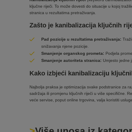
ključne riječi. To može dovesti do situacije u kojoj traži
stranica u rezultatima pretraživanja.
Zašto je kanibalizacija ključnih r
Pad pozicije u rezultatima pretraživanja:
Traži
snižavanja njene pozicije.
Smanjenje organskog prometa:
Podjela promet
Smanjenje autoriteta stranica:
Umjesto jedne ja
Kako izbjeći kanibalizaciju ključni
Najbolja praksa je optimizacija svake podstranice za razl
sadržaja ili promjenu ključnih riječi u više specifične.
veće servise, poput
online trgovina
, valja koristiti usl
Više unosa iz kategor