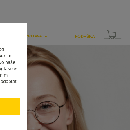
PRIJAVA
PODRŠKA
ad
tvenim
tvo naše
uglasnost
enim
 odabrati