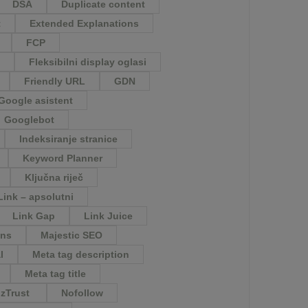
DSA
Duplicate content
t
Extended Explanations
FCP
Fleksibilni display oglasi
Friendly URL
GDN
Google asistent
Googlebot
Indeksiranje stranice
Keyword Planner
Ključna riječ
Link – apsolutni
Link Gap
Link Juice
ons
Majestic SEO
l
Meta tag description
Meta tag title
zTrust
Nofollow