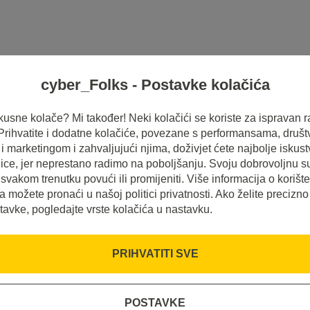
cyber_Folks - Postavke kolačića
HOSTING
SERVERI
INSPIRACIJE
 ukusne kolače? Mi također! Neki kolačići se koriste za ispravan r
 Prihvatite i dodatne kolačiće, povezane s performansama, druš
 marketingom i zahvaljujući njima, doživjet ćete najbolje iskus
ice, jer neprestano radimo na poboljšanju. Svoju dobrovoljnu s
svakom trenutku povući ili promijeniti. Više informacija o korišt
a možete pronaći u našoj politici privatnosti. Ako želite precizno
tavke, pogledajte vrste kolačića u nastavku.
PRIHVATITI SVE
POSTAVKE