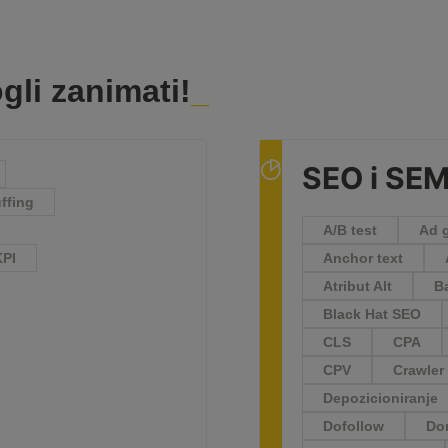
gli zanimati!
SEO i SE
ffing
A/B test
Ad 
KPI
Anchor text
Atribut Alt
B
Black Hat SEO
CLS
CPA
CPV
Crawler
Depozicioniranje
Dofollow
Dom