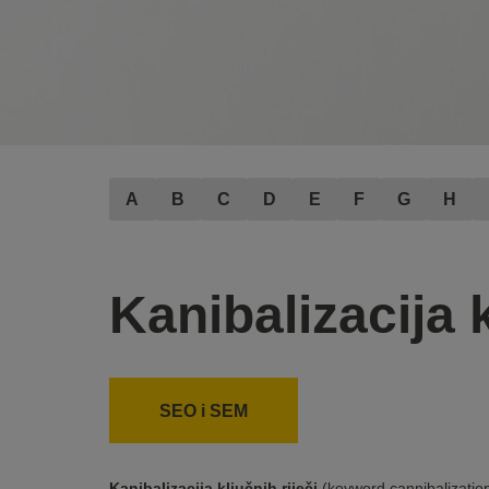
A
B
C
D
E
F
G
H
Kanibalizacija k
SEO i SEM
Kanibalizacija ključnih riječi
(keyword cannibalization)