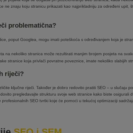
lice ne znaju koju stranicu prikazati kao najprikladniju za određeni upit, 
iječi problematična?
lice, poput Googlea, mogu imati poteškoća s određivanjem koja je strani
a na nekoliko stranica može rezultirati manjim brojem posjeta na svako
ke stranice koja privlači povratne poveznice, imate nekoliko slabijih st
h riječi?
ičite ključne riječi. Također je dobro redovito pratiti SEO – u slučaju p
 Redovito pregledavajte strukturu svoje web stranice kako biste osigurali 
uge profesionalnih SEO tvrtki koje će pomoći u tekućoj optimizaciji sadržaj
ije
SEO i SEM