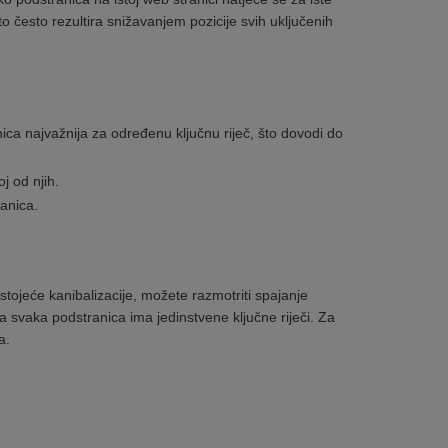
što često rezultira snižavanjem pozicije svih uključenih
ca najvažnija za određenu ključnu riječ, što dovodi do
j od njih.
ranica.
ostojeće kanibalizacije, možete razmotriti spajanje
da svaka podstranica ima jedinstvene ključne riječi. Za
a.