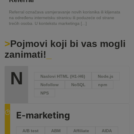
Referral označava usmjeravanje novih korisnika ili klijenata
na određenu internetsku stranicu ili poduzeće od strane
trećih osoba. U kontekstu marketinga [...]
Pojmovi koji bi vas mogli
zanimati!
N
Naslovi HTML (H1-H6)
Node.js
Nofollow
NoSQL
npm
NPS
E-marketing
A/B test
ABM
Affiliate
AIDA