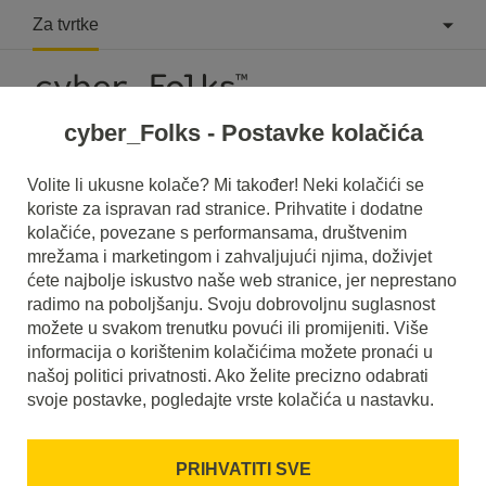
Za tvrtke
cyber_Folks - Postavke kolačića
Što je Netiketa?
Volite li ukusne kolače? Mi također! Neki kolačići se
koriste za ispravan rad stranice. Prihvatite i dodatne
Pročitajte što je to
Netiketa
u našem rječniku.
kolačiće, povezane s performansama, društvenim
Pomoći će vam da bolje razumijete o čemu se točno radi
mrežama i marketingom i zahvaljujući njima, doživjet
Netiketa
i koje je značenje u svakodnevnoj upotrebi.
ćete najbolje iskustvo naše web stranice, jer neprestano
radimo na poboljšanju. Svoju dobrovoljnu suglasnost
možete u svakom trenutku povući ili promijeniti. Više
informacija o korištenim kolačićima možete pronaći u
našoj politici privatnosti. Ako želite precizno odabrati
svoje postavke, pogledajte vrste kolačića u nastavku.
PRIHVATITI SVE