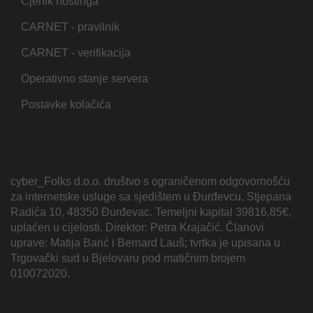
Cjenik hostinga
CARNET - pravilnik
CARNET - verifikacija
Operativno stanje servera
Postavke kolačića
cyber_Folks d.o.o. društvo s ograničenom odgovornošću
za internetske usluge sa sjedištem u Đurđevcu, Stjepana
Radića 10, 48350 Đurđevac. Temeljni kapital 39816,85€,
uplaćen u cijelosti. Direktor: Petra Krajačić. Članovi
uprave: Matija Barić i Bernard Lauš; tvrtka je upisana u
Trgovački sud u Bjelovaru pod matičnim brojem
010072020.