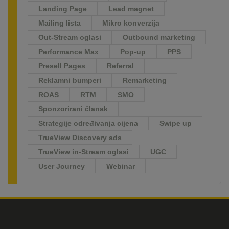
Landing Page
Lead magnet
Mailing lista
Mikro konverzija
Out-Stream oglasi
Outbound marketing
Performance Max
Pop-up
PPS
Presell Pages
Referral
Reklamni bumperi
Remarketing
ROAS
RTM
SMO
Sponzorirani članak
Strategije određivanja cijena
Swipe up
TrueView Discovery ads
TrueView in-Stream oglasi
UGC
User Journey
Webinar