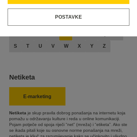
POSTAVKE
A
B
C
D
E
F
G
H
I
J
K
L
M
N
O
P
Q
R
S
T
U
V
W
X
Y
Z
Netiketa
E-marketing
Netiketa
je skup pravila dobrog ponašanja na internetu koja
pomažu u održavanju kulture i reda u online komunikaciji.
Pojam potječe od spoja riječi “net” (mreža) i “etiketa”. Ako ste
se ikada pitali koje su osnovne norme ponašanja na mreži,
netiketa je ključ za razumijevanje kako se učinkovito i uljudno