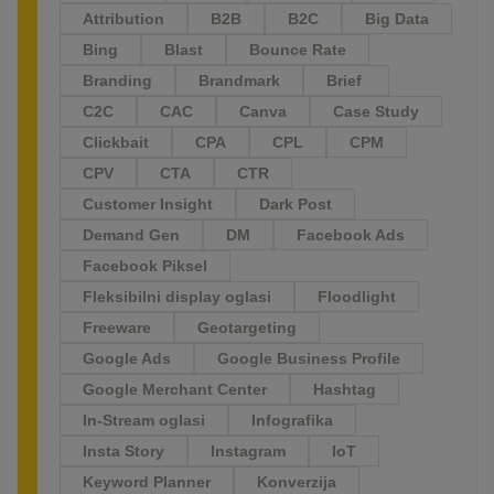
Attribution
B2B
B2C
Big Data
Bing
Blast
Bounce Rate
Branding
Brandmark
Brief
C2C
CAC
Canva
Case Study
Clickbait
CPA
CPL
CPM
CPV
CTA
CTR
Customer Insight
Dark Post
Demand Gen
DM
Facebook Ads
Facebook Piksel
Fleksibilni display oglasi
Floodlight
Freeware
Geotargeting
Google Ads
Google Business Profile
Google Merchant Center
Hashtag
In-Stream oglasi
Infografika
Insta Story
Instagram
IoT
Keyword Planner
Konverzija