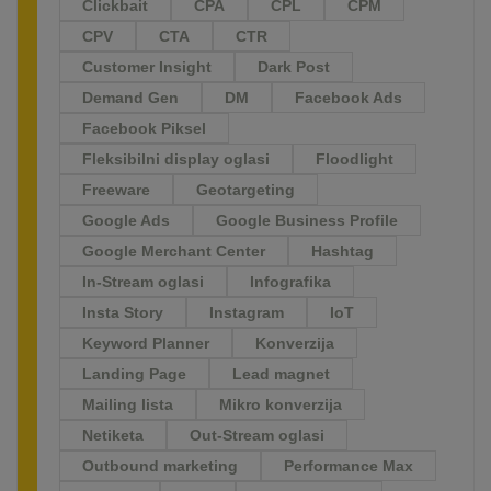
Clickbait
CPA
CPL
CPM
CPV
CTA
CTR
Customer Insight
Dark Post
Demand Gen
DM
Facebook Ads
Facebook Piksel
Fleksibilni display oglasi
Floodlight
Freeware
Geotargeting
Google Ads
Google Business Profile
Google Merchant Center
Hashtag
In-Stream oglasi
Infografika
Insta Story
Instagram
IoT
Keyword Planner
Konverzija
Landing Page
Lead magnet
Mailing lista
Mikro konverzija
Netiketa
Out-Stream oglasi
Outbound marketing
Performance Max