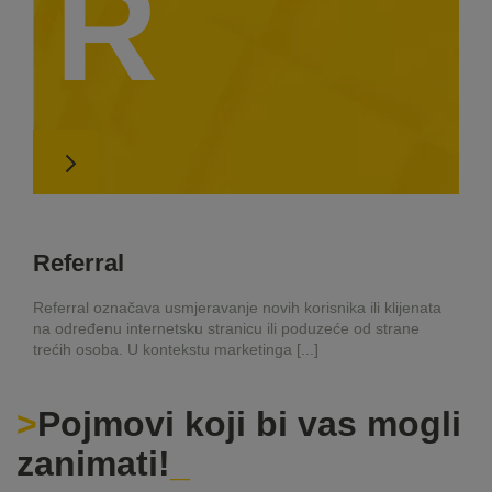
R
Referral
Referral označava usmjeravanje novih korisnika ili klijenata
na određenu internetsku stranicu ili poduzeće od strane
trećih osoba. U kontekstu marketinga [...]
Pojmovi koji bi vas mogli
zanimati!