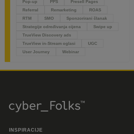
Pop-up
PPS
Presell Pages
Referral
Remarketing
ROAS
RTM
SMO
Sponzorirani članak
Strategije određivanja cijena
Swipe up
TrueView Discovery ads
TrueView in-Stream oglasi
UGC
User Journey
Webinar
INSPIRACIJE