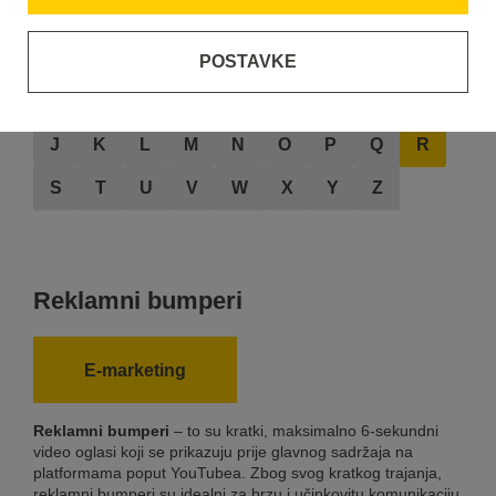
POSTAVKE
A
B
C
D
E
F
G
H
I
J
K
L
M
N
O
P
Q
R
S
T
U
V
W
X
Y
Z
Reklamni bumperi
E-marketing
Reklamni bumperi
– to su kratki, maksimalno 6-sekundni
video oglasi koji se prikazuju prije glavnog sadržaja na
platformama poput YouTubea. Zbog svog kratkog trajanja,
reklamni bumperi su idealni za brzu i učinkovitu komunikaciju