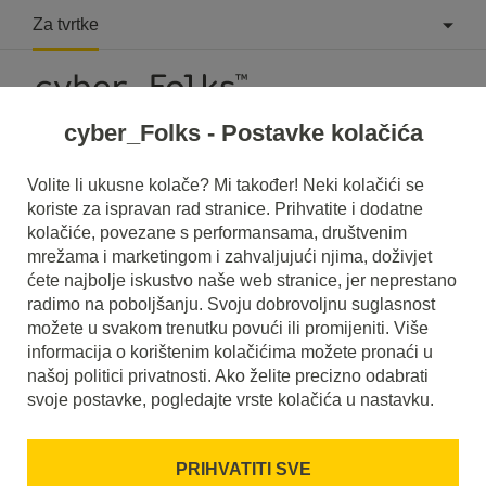
Za tvrtke
cyber_Folks - Postavke kolačića
Što je Reklamni bumperi?
Volite li ukusne kolače? Mi također! Neki kolačići se
koriste za ispravan rad stranice. Prihvatite i dodatne
Pročitajte što je to
Reklamni bumperi
u našem rječniku.
kolačiće, povezane s performansama, društvenim
Pomoći će vam da bolje razumijete o čemu se točno radi
mrežama i marketingom i zahvaljujući njima, doživjet
Reklamni bumperi
i koje je značenje u svakodnevnoj
upotrebi.
ćete najbolje iskustvo naše web stranice, jer neprestano
radimo na poboljšanju. Svoju dobrovoljnu suglasnost
možete u svakom trenutku povući ili promijeniti. Više
informacija o korištenim kolačićima možete pronaći u
našoj politici privatnosti. Ako želite precizno odabrati
svoje postavke, pogledajte vrste kolačića u nastavku.
PRIHVATITI SVE