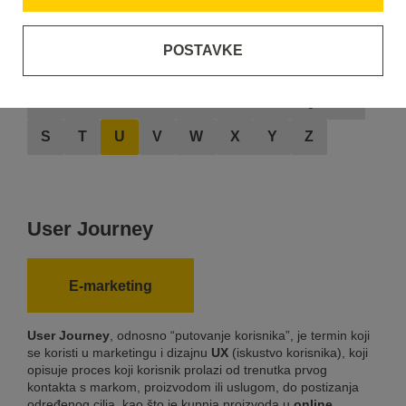
POSTAVKE
A
B
C
D
E
F
G
H
I
J
K
L
M
N
O
P
Q
R
S
T
U
V
W
X
Y
Z
User Journey
E-marketing
User Journey
, odnosno “putovanje korisnika”, je termin koji
se koristi u marketingu i dizajnu
UX
(iskustvo korisnika), koji
opisuje proces koji korisnik prolazi od trenutka prvog
kontakta s markom, proizvodom ili uslugom, do postizanja
određenog cilja, kao što je kupnja proizvoda u
online