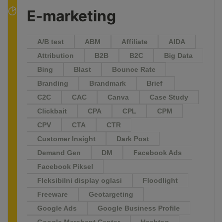
E-marketing
A/B test
ABM
Affiliate
AIDA
Attribution
B2B
B2C
Big Data
Bing
Blast
Bounce Rate
Branding
Brandmark
Brief
C2C
CAC
Canva
Case Study
Clickbait
CPA
CPL
CPM
CPV
CTA
CTR
Customer Insight
Dark Post
Demand Gen
DM
Facebook Ads
Facebook Piksel
Fleksibilni display oglasi
Floodlight
Freeware
Geotargeting
Google Ads
Google Business Profile
Google Merchant Center
Hashtag