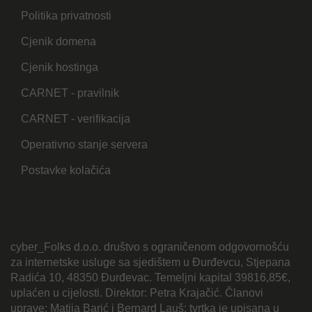
Politika privatnosti
Cjenik domena
Cjenik hostinga
CARNET - pravilnik
CARNET - verifikacija
Operativno stanje servera
Postavke kolačića
cyber_Folks d.o.o. društvo s ograničenom odgovornošću
za internetske usluge sa sjedištem u Đurđevcu, Stjepana
Radića 10, 48350 Đurđevac. Temeljni kapital 39816,85€,
uplaćen u cijelosti. Direktor: Petra Krajačić. Članovi
uprave: Matija Barić i Bernard Lauš; tvrtka je upisana u