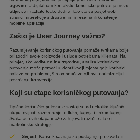
trgovini
. U digitalnom kontekstu, korisničko putovanje može
uključivati različite točke dodira, kao što su posjet web
stranici, interakcije s društvenim mrežama ili korištenje
mobilne aplikacije.
Zašto je User Journey važno?
Razumijevanje korisničkog putovanja pomaže tvrtkama bolje
prilagoditi svoje proizvode i usluge potrebama klijenata. Na
primjer, ako vodite
online trgovinu
, analiza korisničkog
putovanja može pomoći u identifikaciji mjesta gdje korisnici
nailaze na probleme, što omogućava njihovu optimizaciju i
povećanje
konverzije
.
Koji su etape korisničkog putovanja?
Tipično korisničko putovanje sastoji se od nekoliko ključnih
etapa: svijest, razmatranje, odluka, kupnja i nakon kupnje.
Svaka od ovih etapa može zahtijevati različite alate i
marketinške strategije.
Svijest:
Korisnik saznaje za postojanje proizvoda ili