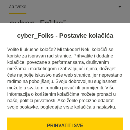
Za tvrtke
cyber_Folks - Postavke kolačića
Što je User Journey?
Volite li ukusne kolače? Mi također! Neki kolačići se
koriste za ispravan rad stranice. Prihvatite i dodatne
Pročitajte što je to
User Journey
u našem rječniku.
kolačiće, povezane s performansama, društvenim
Pomoći će vam da bolje razumijete o čemu se točno radi
mrežama i marketingom i zahvaljujući njima, doživjet
User Journey
i koje je značenje u svakodnevnoj upotrebi.
ćete najbolje iskustvo naše web stranice, jer neprestano
radimo na poboljšanju. Svoju dobrovoljnu suglasnost
možete u svakom trenutku povući ili promijeniti. Više
informacija o korištenim kolačićima možete pronaći u
našoj politici privatnosti. Ako želite precizno odabrati
svoje postavke, pogledajte vrste kolačića u nastavku.
PRIHVATITI SVE