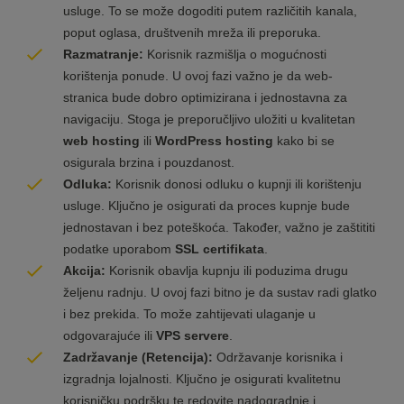
usluge. To se može dogoditi putem različitih kanala,
poput oglasa, društvenih mreža ili preporuka.
Razmatranje:
Korisnik razmišlja o mogućnosti
korištenja ponude. U ovoj fazi važno je da web-
stranica bude dobro optimizirana i jednostavna za
navigaciju. Stoga je preporučljivo uložiti u kvalitetan
web hosting
ili
WordPress hosting
kako bi se
osigurala brzina i pouzdanost.
Odluka:
Korisnik donosi odluku o kupnji ili korištenju
usluge. Ključno je osigurati da proces kupnje bude
jednostavan i bez poteškoća. Također, važno je zaštititi
podatke uporabom
SSL certifikata
.
Akcija:
Korisnik obavlja kupnju ili poduzima drugu
željenu radnju. U ovoj fazi bitno je da sustav radi glatko
i bez prekida. To može zahtijevati ulaganje u
odgovarajuće ili
VPS servere
.
Zadržavanje (Retencija):
Održavanje korisnika i
izgradnja lojalnosti. Ključno je osigurati kvalitetnu
korisničku podršku te redovite nadogradnje i