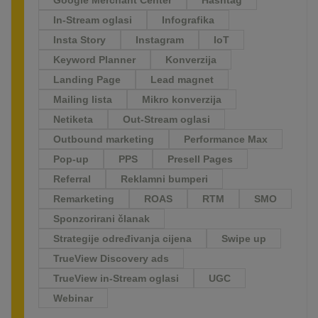
In-Stream oglasi
Infografika
Insta Story
Instagram
IoT
Keyword Planner
Konverzija
Landing Page
Lead magnet
Mailing lista
Mikro konverzija
Netiketa
Out-Stream oglasi
Outbound marketing
Performance Max
Pop-up
PPS
Presell Pages
Referral
Reklamni bumperi
Remarketing
ROAS
RTM
SMO
Sponzorirani članak
Strategije određivanja cijena
Swipe up
TrueView Discovery ads
TrueView in-Stream oglasi
UGC
Webinar